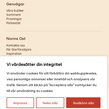
Genvägar
Våra butiker
Sortiment
Provningar
Förbeställ
Norins Ost
Kontakta oss
För återförsäljare
Inspiration
Om oss
Vi värdesätter din integritet
Följ oss
Vi använder cookies för att förbättra din webbupplevelse,
visa personliga annonser eller innehåll och analysera vår
Facebook
Instagram
trafik. Genom att klicka på "Acceptera alla" samtycker du
Pinterest
till vår användning av cookies.
Youtube
Anpassa
Neka alla
Godkänn alla