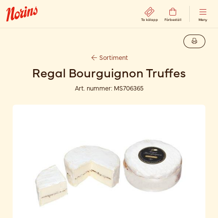
Ta kölapp
Förbeställ
Meny
Sortiment
Regal Bourguignon Truffes
Art. nummer:
MS706365