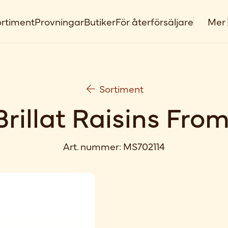
rtiment
Provningar
Butiker
För återförsäljare
Mer
Sortiment
Brillat Raisins From
Art. nummer:
MS702114