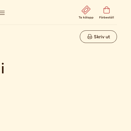
Ta kölapp
Förbeställ
Skriv ut
i