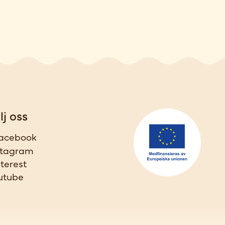
lj oss
acebook
stagram
nterest
utube