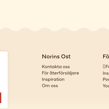
gar
Norins Ost
Fö
iker
Kontakta oss
F
t
För återförsäljare
In
ar
Inspiration
Pi
l
Om oss
Yo