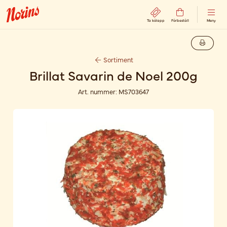
Ta kölapp
Förbeställ
Meny
Sortiment
Brillat Savarin de Noel 200g
Art. nummer:
MS703647