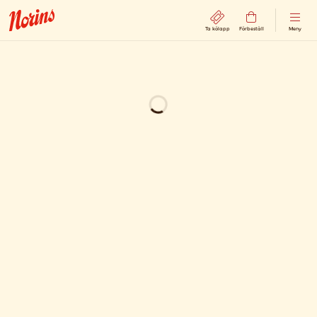
Ta kölapp
Förbeställ
Meny