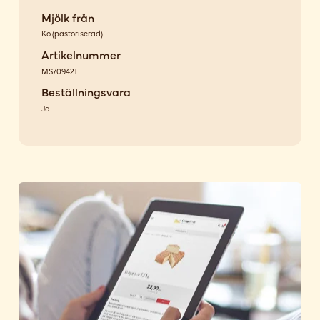
Mjölk från
Ko
(
pastöriserad
)
Artikelnummer
MS709421
Beställningsvara
Ja