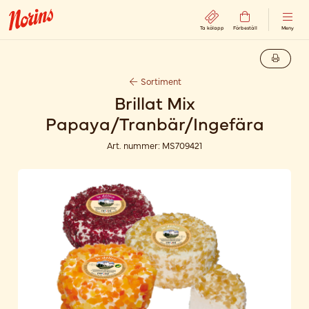
Ta kölapp
Förbeställ
Meny
Sortiment
Brillat Mix
Papaya/Tranbär/Ingefära
Art. nummer:
MS709421