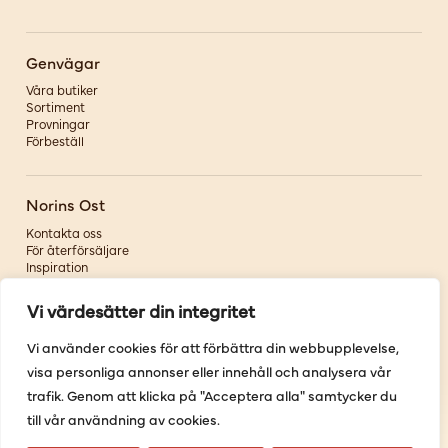
Genvägar
Våra butiker
Sortiment
Provningar
Förbeställ
Norins Ost
Kontakta oss
För återförsäljare
Inspiration
Om oss
Vi värdesätter din integritet
Följ oss
Vi använder cookies för att förbättra din webbupplevelse,
visa personliga annonser eller innehåll och analysera vår
Facebook
Instagram
trafik. Genom att klicka på "Acceptera alla" samtycker du
Pinterest
till vår användning av cookies.
Youtube