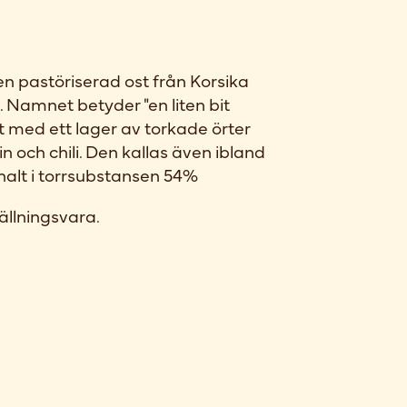
n pastöriserad ost från Korsika
 Namnet betyder "en liten bit
kt med ett lager av torkade örter
n och chili. Den kallas även ibland
halt i torrsubstansen 54%
ällningsvara.