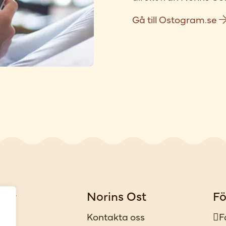
Gå till Ostogram.se
gar
Norins Ost
Fö
iker
Kontakta oss
F