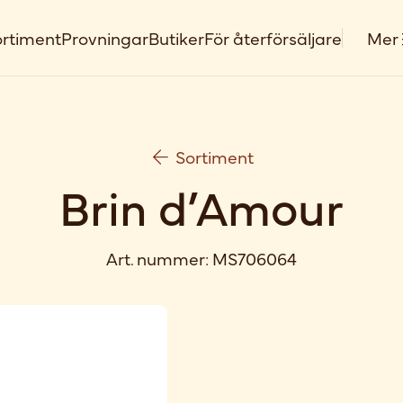
rtiment
Provningar
Butiker
För återförsäljare
Mer
Sortiment
Brin d’Amour
Art. nummer:
MS706064