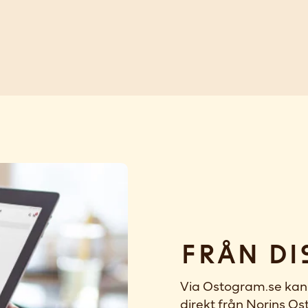
Från di
Via Ostogram.se kan 
direkt från Norins Ost