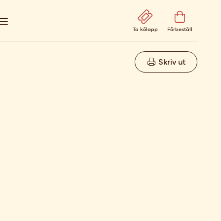
Ta kölapp
Förbeställ
Skriv ut