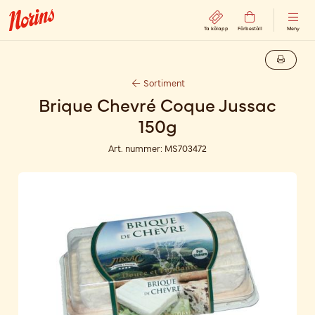
Ta kölapp
Förbeställ
Meny
Sortiment
Brique Chevré Coque Jussac
150g
Art. nummer:
MS703472