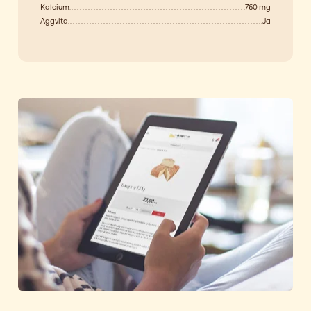
Kalcium
760 mg
Äggvita
Ja