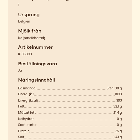
1
Ursprung
Belgien
Mjölk från
Ko
(
pastöriserad
)
Artikelnummer
K105090
Beställningsvara
Ja
Näringsinnehåll
Basmängd
Per 100 g
Energi (kJ)
1890
Energi (kcal)
393
Fett
32,1 g
Mättat fett
21,4 g
Kolhydrat
0 g
Sockerarter
0 g
Protein
25 g
Salt
1,43 g