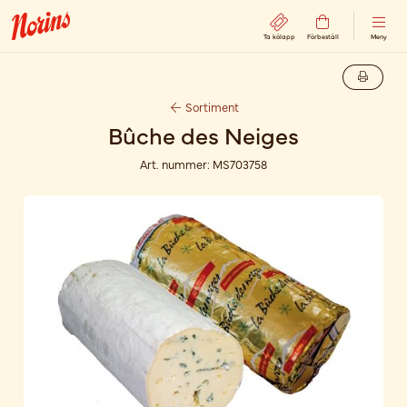
Ta kölapp
Förbeställ
Meny
Sortiment
Bûche des Neiges
Art. nummer:
MS703758