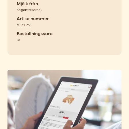
Mjölk från
Ko
(
pastöriserad
)
Artikelnummer
MS703758
Beställningsvara
Ja