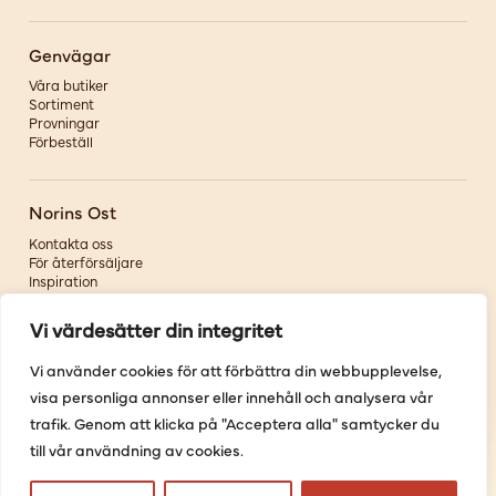
Genvägar
Våra butiker
Sortiment
Provningar
Förbeställ
Norins Ost
Kontakta oss
För återförsäljare
Inspiration
Om oss
Vi värdesätter din integritet
Följ oss
Vi använder cookies för att förbättra din webbupplevelse,
visa personliga annonser eller innehåll och analysera vår
Facebook
Instagram
trafik. Genom att klicka på "Acceptera alla" samtycker du
Pinterest
till vår användning av cookies.
Youtube