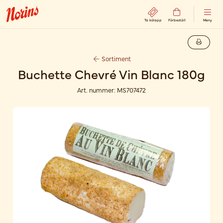
Ta kölapp
Förbeställ
Meny
Sortiment
Buchette Chevré Vin Blanc 180g
Art. nummer:
MS707472