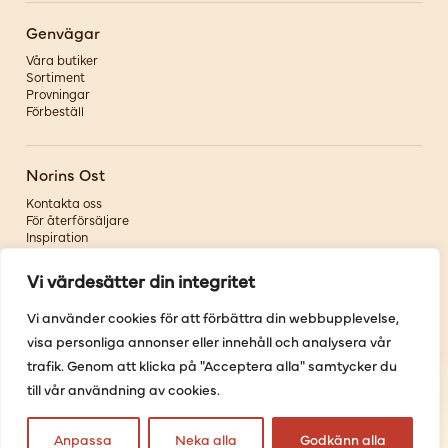
Genvägar
Våra butiker
Sortiment
Provningar
Förbeställ
Norins Ost
Kontakta oss
För återförsäljare
Inspiration
Om oss
Vi värdesätter din integritet
Följ oss
Vi använder cookies för att förbättra din webbupplevelse,
visa personliga annonser eller innehåll och analysera vår
Facebook
Instagram
trafik. Genom att klicka på "Acceptera alla" samtycker du
Pinterest
till vår användning av cookies.
Youtube
Anpassa
Neka alla
Godkänn alla