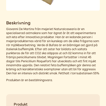
Beskrivning
Giovanni De Martins från mejeriet Naturalcaseario är en
specialiserad ostmakare som har ägnat år åt att experimentera
och leta efter innovativa produkter. Han är en ledande person i
mejeriprodukternas värld för sin kunskap om de olika frågorna som
rör mjölkbearbetning. Verde di Bufala är en blåmögel ost gjord på
italiensk buffelmjölk. Efter att ostar har bildats och saltats
punkteras de för att CO2 ska släppas ut och 02 komma in för att
främja penicilliumens tillväxt. Mogningen fortsätter i minst 45
dagar tills Penicillium Roqueforti har utvecklats och ett fint mjukt
innanmäte uppnås. Den relativt feta buffelmjölken gör denna ost
krämig och karakteristiska svamptoner utan att bli för aggressiv.
Den har en intensiv och distinkt smak. Fetthalt i torrsubstansen 55%
Produkten är en beställningsvara.
Produkt