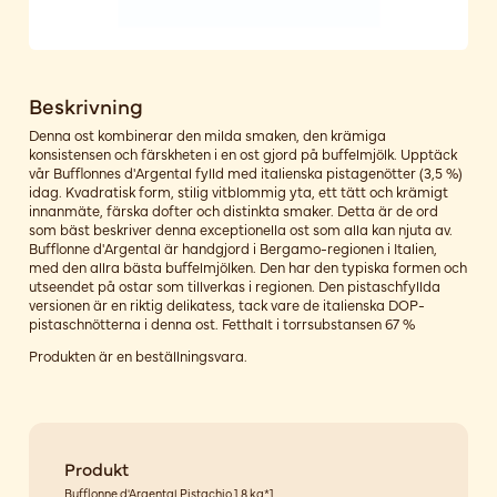
Beskrivning
Denna ost kombinerar den milda smaken, den krämiga
konsistensen och färskheten i en ost gjord på buffelmjölk. Upptäck
vår Bufflonnes d'Argental fylld med italienska pistagenötter (3,5 %)
idag. Kvadratisk form, stilig vitblommig yta, ett tätt och krämigt
innanmäte, färska dofter och distinkta smaker. Detta är de ord
som bäst beskriver denna exceptionella ost som alla kan njuta av.
Bufflonne d'Argental är handgjord i Bergamo-regionen i Italien,
med den allra bästa buffelmjölken. Den har den typiska formen och
utseendet på ostar som tillverkas i regionen. Den pistaschfyllda
versionen är en riktig delikatess, tack vare de italienska DOP-
pistaschnötterna i denna ost. Fetthalt i torrsubstansen 67 %
Produkten är en beställningsvara.
Produkt
Bufflonne d'Argental Pistachio 1,8 kg*1