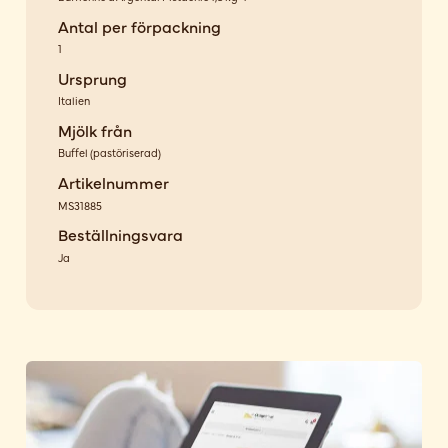
Antal per förpackning
1
Ursprung
Italien
Mjölk från
Buffel
(
pastöriserad
)
Artikelnummer
MS31885
Beställningsvara
Ja