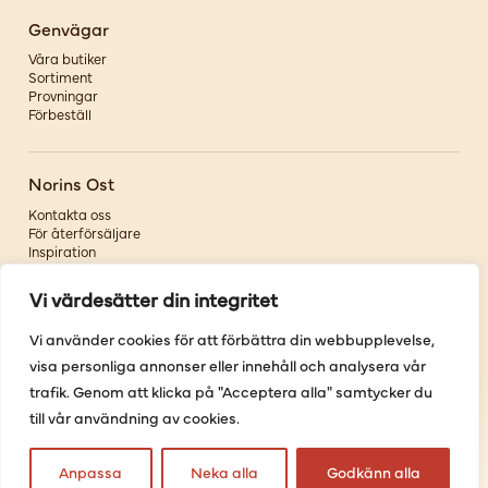
Genvägar
Våra butiker
Sortiment
Provningar
Förbeställ
Norins Ost
Kontakta oss
För återförsäljare
Inspiration
Om oss
Vi värdesätter din integritet
Följ oss
Vi använder cookies för att förbättra din webbupplevelse,
visa personliga annonser eller innehåll och analysera vår
Facebook
Instagram
trafik. Genom att klicka på "Acceptera alla" samtycker du
Pinterest
till vår användning av cookies.
Youtube
Anpassa
Neka alla
Godkänn alla