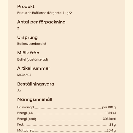
Produkt
Brique de Bufflonne d'Argental 1 kg*2
Antal per förpackning
2
Ursprung
Italien/Lombardiet
Mjölk från
Buffel
(
pastöriserad
)
Artikelnummer
MS34304
Beställningsvara
Ja
Näringsinnehåll
Basmängd
per 100 g
Energi (kJ)
1254 kJ
Energi (kcal)
303 kcal
Fett
28 g
Mättat fett
20,4 g