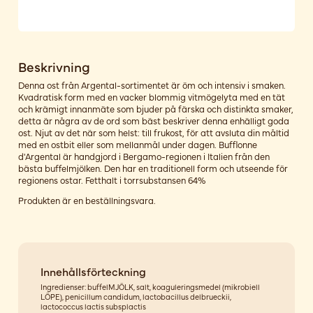
Beskrivning
Denna ost från Argental-sortimentet är öm och intensiv i smaken.
Kvadratisk form med en vacker blommig vitmögelyta med en tät
och krämigt innanmäte som bjuder på färska och distinkta smaker,
detta är några av de ord som bäst beskriver denna enhälligt goda
ost. Njut av det när som helst: till frukost, för att avsluta din måltid
med en ostbit eller som mellanmål under dagen. Bufflonne
d'Argental är handgjord i Bergamo-regionen i Italien från den
bästa buffelmjölken. Den har en traditionell form och utseende för
regionens ostar. Fetthalt i torrsubstansen 64%
Produkten är en beställningsvara.
Innehållsförteckning
Ingredienser: buffelMJÖLK, salt, koaguleringsmedel (mikrobiell
LÖPE), penicillum candidum, lactobacillus delbrueckii,
lactococcus lactis subsplactis