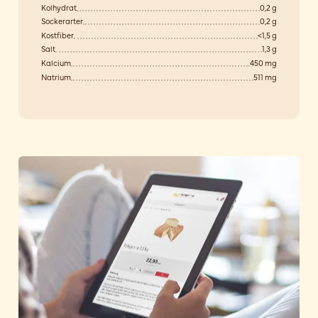
Kolhydrat
0,2 g
Sockerarter
0,2 g
Kostfiber
<1,5 g
Salt
1,3 g
Kalcium
450 mg
Natrium
511 mg