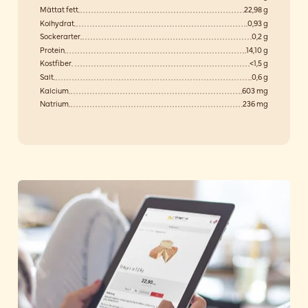
Mättat fett
22,98 g
Kolhydrat
0,93 g
Sockerarter
0,2 g
Protein
14,10 g
Kostfiber
<1,5 g
Salt
0,6 g
Kalcium
603 mg
Natrium
236 mg