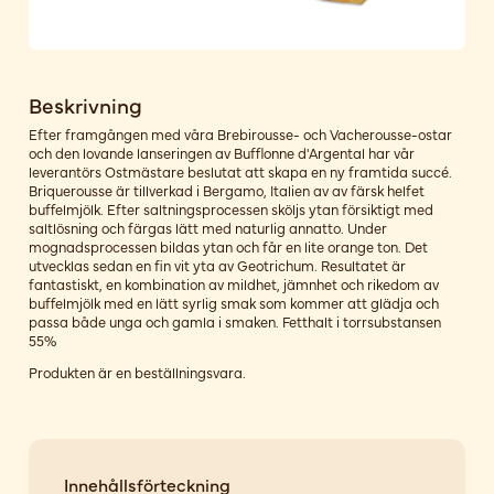
Beskrivning
Efter framgången med våra Brebirousse- och Vacherousse-ostar
och den lovande lanseringen av Bufflonne d'Argental har vår
leverantörs Ostmästare beslutat att skapa en ny framtida succé.
Briquerousse är tillverkad i Bergamo, Italien av av färsk helfet
buffelmjölk. Efter saltningsprocessen sköljs ytan försiktigt med
saltlösning och färgas lätt med naturlig annatto. Under
mognadsprocessen bildas ytan och får en lite orange ton. Det
utvecklas sedan en fin vit yta av Geotrichum. Resultatet är
fantastiskt, en kombination av mildhet, jämnhet och rikedom av
buffelmjölk med en lätt syrlig smak som kommer att glädja och
passa både unga och gamla i smaken. Fetthalt i torrsubstansen
55%
Produkten är en beställningsvara.
Innehållsförteckning