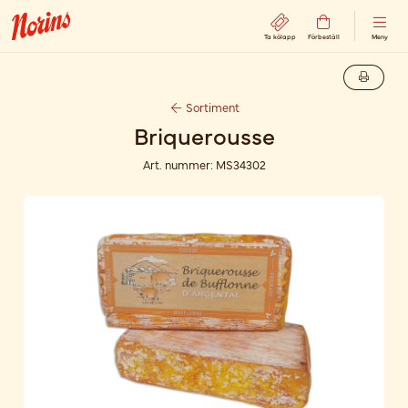
Ta kölapp
Förbeställ
Meny
Sortiment
Briquerousse
Art. nummer:
MS34302