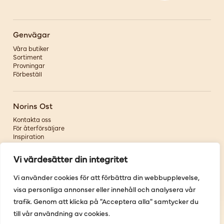
Genvägar
Våra butiker
Sortiment
Provningar
Förbeställ
Norins Ost
Kontakta oss
För återförsäljare
Inspiration
Om oss
Vi värdesätter din integritet
Följ oss
Vi använder cookies för att förbättra din webbupplevelse,
visa personliga annonser eller innehåll och analysera vår
Facebook
Instagram
trafik. Genom att klicka på "Acceptera alla" samtycker du
Pinterest
till vår användning av cookies.
Youtube