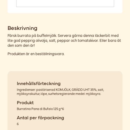
Beskrivning
Färsk burrata på buffelmjölk. Servera gärna denna läckerbit med
lite god pepprig olivolja, salt, peppar och tomatskivor. Eller bara ät
den som den är!
Produkten är en beställningsvara.
Innehållsförteckning
Ingredienser: pastöriserad KOMJÖLK, GRÄDD UHT 35%, salt,
mjölksyrakultur, löpe, surhetsreglerande medel: mjölksyra.
Produkt
Burratina Pana di Bufalo 125 g*6
Antal per förpackning
6