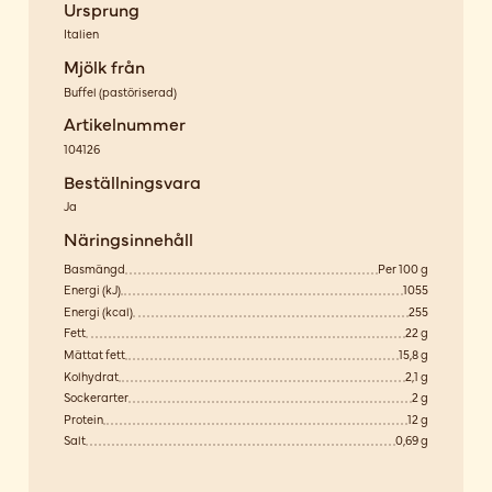
Ursprung
Italien
Mjölk från
Buffel
(
pastöriserad
)
Artikelnummer
104126
Beställningsvara
Ja
Näringsinnehåll
Basmängd
Per 100 g
Energi (kJ)
1055
Energi (kcal)
255
Fett
22 g
Mättat fett
15,8 g
Kolhydrat
2,1 g
Sockerarter
2 g
Protein
12 g
Salt
0,69 g