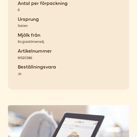
Antal per förpackning
6
Ursprung
Italien
Mjölk från
Ko
(
pastöriserad
)
Artikelnummer
MS20386
Beställningsvara
Ja