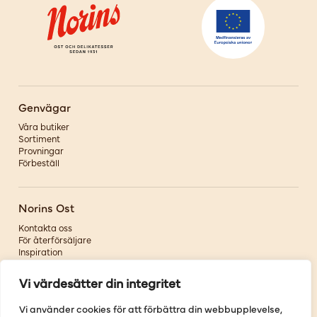
Genvägar
Våra butiker
Sortiment
Provningar
Förbeställ
Norins Ost
Kontakta oss
För återförsäljare
Inspiration
Om oss
Vi värdesätter din integritet
Följ oss
Vi använder cookies för att förbättra din webbupplevelse,