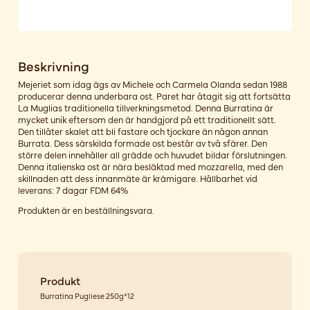
Beskrivning
Mejeriet som idag ägs av Michele och Carmela Olanda sedan 1988
producerar denna underbara ost. Paret har åtagit sig att fortsätta
La Muglias traditionella tillverkningsmetod. Denna Burratina är
mycket unik eftersom den är handgjord på ett traditionellt sätt.
Den tillåter skalet att bli fastare och tjockare än någon annan
Burrata. Dess särskilda formade ost består av två sfärer. Den
större delen innehåller all grädde och huvudet bildar förslutningen.
Denna italienska ost är nära besläktad med mozzarella, med den
skillnaden att dess innanmäte är krämigare. Hållbarhet vid
leverans: 7 dagar FDM 64%
Produkten är en beställningsvara.
Produkt
Burratina Pugliese 250g*12