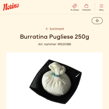
Ta kölapp
Förbeställ
Meny
Sortiment
Burratina Pugliese 250g
Art. nummer:
MS20386