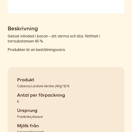
Beskrivning
Getost inlindad i bacon - att värma och äta. Fetthalt i
torrsubstansen 45 %
Produkten är en beställningsvara.
Produkt
Cabecou Lardons Verdier (40g*3)*6
Antal per förpackning
6
Ursprung
Frankrike/Alsace
Mjölk från
Get
(
pastöriserad
)