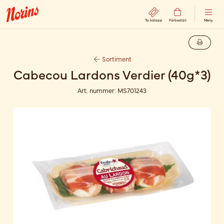
Ta kölapp
Förbeställ
Meny
Sortiment
Cabecou Lardons Verdier (40g*3)
Art. nummer:
MS701243