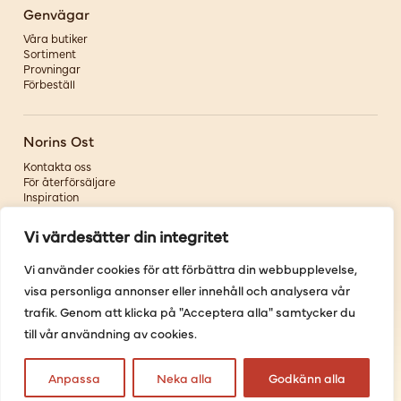
Genvägar
Våra butiker
Sortiment
Provningar
Förbeställ
Norins Ost
Kontakta oss
För återförsäljare
Inspiration
Om oss
Vi värdesätter din integritet
Följ oss
Vi använder cookies för att förbättra din webbupplevelse,
visa personliga annonser eller innehåll och analysera vår
Facebook
Instagram
trafik. Genom att klicka på "Acceptera alla" samtycker du
Pinterest
till vår användning av cookies.
Youtube
Anpassa
Neka alla
Godkänn alla