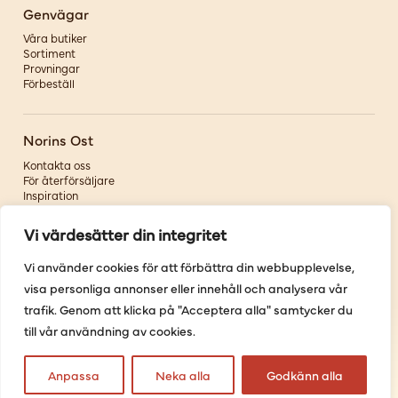
Genvägar
Våra butiker
Sortiment
Provningar
Förbeställ
Norins Ost
Kontakta oss
För återförsäljare
Inspiration
Om oss
Vi värdesätter din integritet
Följ oss
Vi använder cookies för att förbättra din webbupplevelse,
visa personliga annonser eller innehåll och analysera vår
Facebook
Instagram
trafik. Genom att klicka på "Acceptera alla" samtycker du
Pinterest
till vår användning av cookies.
Youtube
Anpassa
Neka alla
Godkänn alla