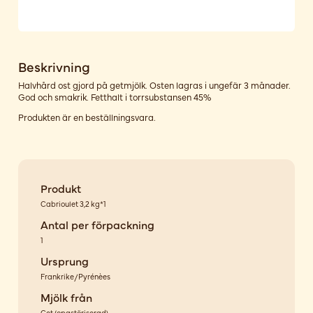
Beskrivning
Halvhård ost gjord på getmjölk. Osten lagras i ungefär 3 månader.
God och smakrik. Fetthalt i torrsubstansen 45%
Produkten är en beställningsvara.
Produkt
Cabrioulet 3,2 kg*1
Antal per förpackning
1
Ursprung
Frankrike/Pyrénèes
Mjölk från
Get
(
opastöriserad
)