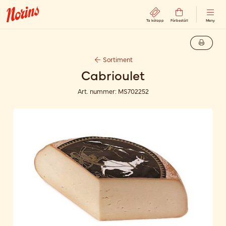
Ta kölapp
Förbeställ
Meny
Sortiment
Cabrioulet
Art. nummer:
MS702252