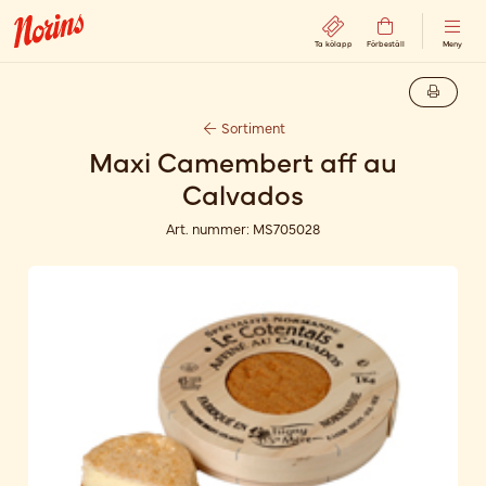
Ta kölapp
Förbeställ
Meny
Sortiment
Maxi Camembert aff au
Calvados
Art. nummer:
MS705028