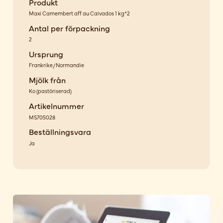
Produkt
Maxi Camembert aff au Calvados 1 kg*2
Antal per förpackning
2
Ursprung
Frankrike/Normandie
Mjölk från
Ko
(
pastöriserad
)
Artikelnummer
MS705028
Beställningsvara
Ja