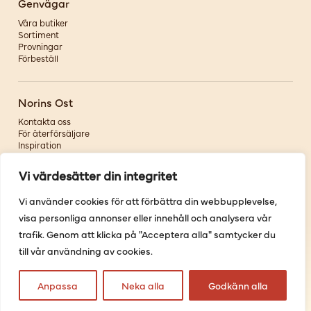
Genvägar
Våra butiker
Sortiment
Provningar
Förbeställ
Norins Ost
Kontakta oss
För återförsäljare
Inspiration
Om oss
Vi värdesätter din integritet
Följ oss
Vi använder cookies för att förbättra din webbupplevelse,
visa personliga annonser eller innehåll och analysera vår
Facebook
Instagram
trafik. Genom att klicka på "Acceptera alla" samtycker du
Pinterest
till vår användning av cookies.
Youtube
Anpassa
Neka alla
Godkänn alla