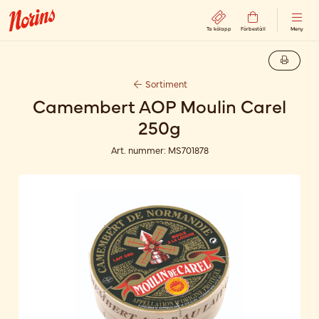
Ta kölapp
Förbeställ
Meny
Sortiment
Camembert AOP Moulin Carel
250g
Art. nummer:
MS701878