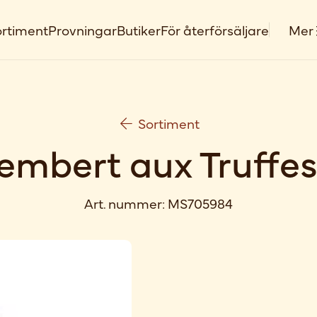
rtiment
Provningar
Butiker
För återförsäljare
Mer
Sortiment
mbert aux Truffes
Art. nummer:
MS705984