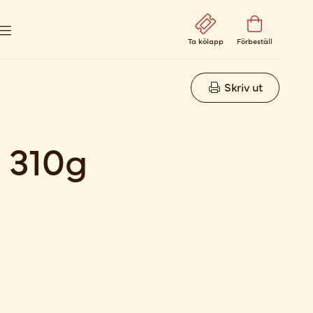
Ta kölapp
Förbeställ
Skriv ut
 310g