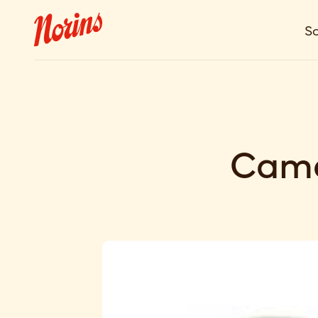
So
Came