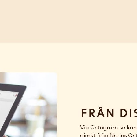
Från di
Via Ostogram.se kan 
direkt från Norins Ost