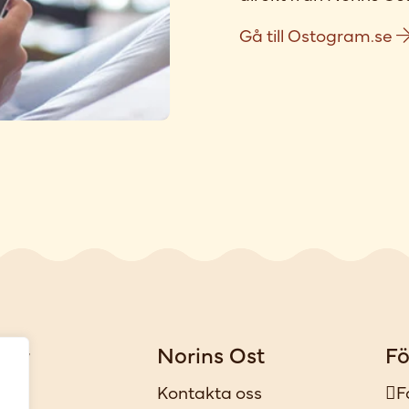
Gå till Ostogram.se
gar
Norins Ost
Fö
iker
Kontakta oss
F