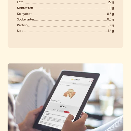
Fett
27 g
Mättat fett
19 g
Kolhydrat
0,5 g
Sockerarter
0,5 g
Protein
18 g
Salt
1,4 g