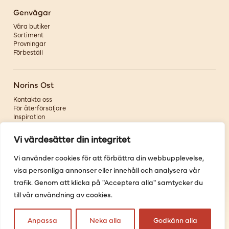
Genvägar
Våra butiker
Sortiment
Provningar
Förbeställ
Norins Ost
Kontakta oss
För återförsäljare
Inspiration
Om oss
Vi värdesätter din integritet
Följ oss
Vi använder cookies för att förbättra din webbupplevelse,
visa personliga annonser eller innehåll och analysera vår
Facebook
Instagram
trafik. Genom att klicka på "Acceptera alla" samtycker du
Pinterest
till vår användning av cookies.
Youtube
Anpassa
Neka alla
Godkänn alla