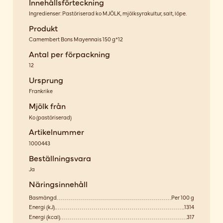
Innehållsförteckning
Ingredienser: Pastöriserad ko MJÖLK, mjölksyrakultur, salt, löpe.
Produkt
Camembert Bons Mayennais 150 g*12
Antal per förpackning
12
Ursprung
Frankrike
Mjölk från
Ko
(
pastöriserad
)
Artikelnummer
1000443
Beställningsvara
Ja
Näringsinnehåll
Basmängd
Per 100 g
Energi (kJ)
1314
Energi (kcal)
317