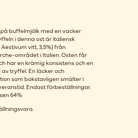
på buffelmjölk med en vacker
yffeln i denna ost är italiensk
Aestivum vitt, 3,5%) från
che-området i Italien. Osten får
ch har en krämig konsistens och en
av tryffel. En läcker och
tion som bokstavligen smälter i
eranstid. Endast förbeställningar.
ansen 64%
ällningsvara.