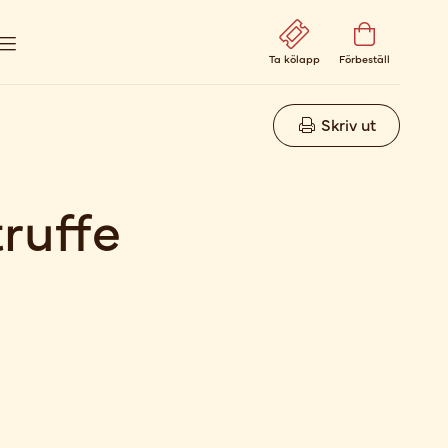
Ta kölapp
Förbeställ
Skriv ut
ruffe