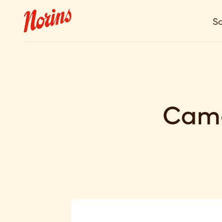
So
Came