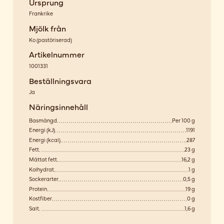
Ursprung
Frankrike
Mjölk från
Ko
(
pastöriserad
)
Artikelnummer
1001331
Beställningsvara
Ja
Näringsinnehåll
Basmängd
Per 100 g
Energi (kJ)
1191
Energi (kcal)
287
Fett
23 g
Mättat fett
16,2 g
Kolhydrat
1 g
Sockerarter
0,5 g
Protein
19 g
Kostfiber
0 g
Salt
1,6 g