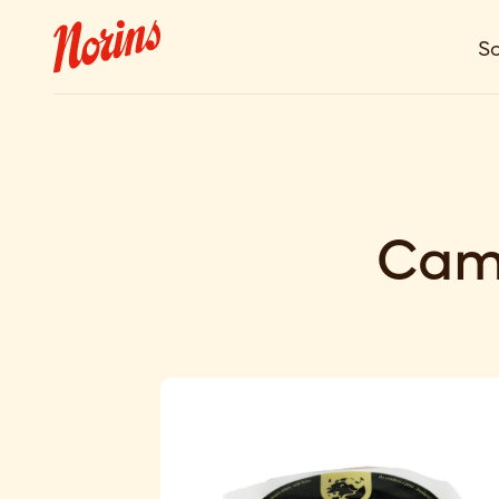
So
Came