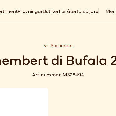
rtiment
Provningar
Butiker
För återförsäljare
Mer
Sortiment
mbert di Bufala 
Art. nummer:
MS28494