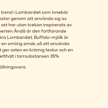
 trend i Lombardiet som innebär
ostar genom att använda sig av
ost har utan tvekan inspirerats av
rten. Ändå är den fortfarande
nära Lombardiet. Buffalo-mjölk är
ar en smörig smak, så att använda
 ost ger osten en krämig textur och en
etthalt i torrsubstansen 35%
ällningsvara.