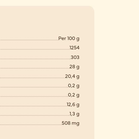
Per 100 g
1254
303
28 g
20,4 g
0,2 g
0,2 g
12,6 g
1,3 g
508 mg