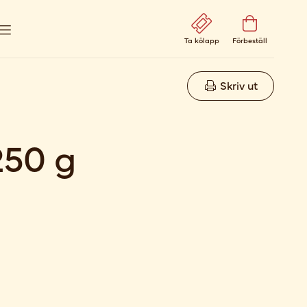
Ta kölapp
Förbeställ
Skriv ut
250 g