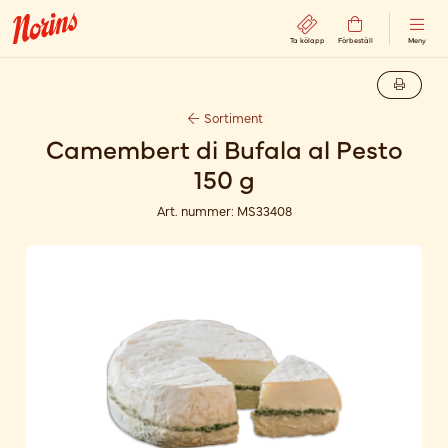
Ta kölapp
Förbeställ
Meny
Sortiment
Camembert di Bufala al Pesto
150 g
Art. nummer:
MS33408