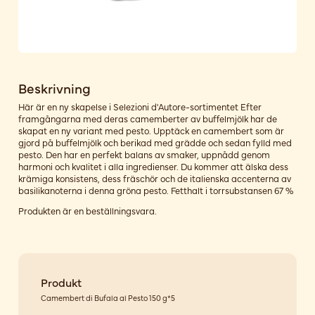
Beskrivning
Här är en ny skapelse i Selezioni d'Autore-sortimentet Efter
framgångarna med deras camemberter av buffelmjölk har de
skapat en ny variant med pesto. Upptäck en camembert som är
gjord på buffelmjölk och berikad med grädde och sedan fylld med
pesto. Den har en perfekt balans av smaker, uppnådd genom
harmoni och kvalitet i alla ingredienser. Du kommer att älska dess
krämiga konsistens, dess fräschör och de italienska accenterna av
basilikanoterna i denna gröna pesto. Fetthalt i torrsubstansen 67 %
Produkten är en beställningsvara.
Produkt
Camembert di Bufala al Pesto 150 g*5