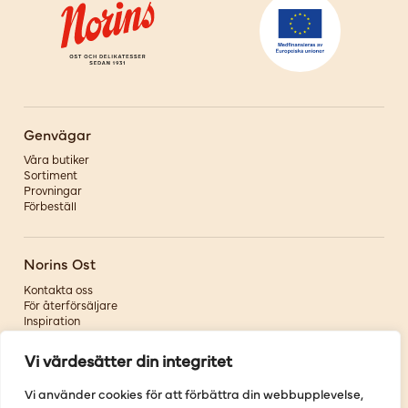
Genvägar
Våra butiker
Sortiment
Provningar
Förbeställ
Norins Ost
Kontakta oss
För återförsäljare
Inspiration
Om oss
Vi värdesätter din integritet
Följ oss
Vi använder cookies för att förbättra din webbupplevelse,