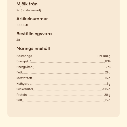
Mjölk från
Ko
(
pastöriserad
)
Artikelnummer
1000531
Beställningsvara
Ja
Näringsinnehåll
Basmängd
Per 100 g
Energi (kJ)
1134
Energi (kcal)
273
Fett
21 g
Mättat fett
15 g
Kolhydrat
1 g
Sockerarter
<0,5 g
Protein
20 g
Salt
1,5 g