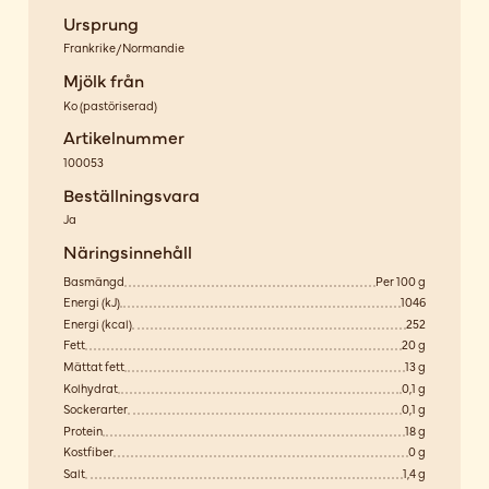
Ursprung
Frankrike/Normandie
Mjölk från
Ko
(
pastöriserad
)
Artikelnummer
100053
Beställningsvara
Ja
Näringsinnehåll
Basmängd
Per 100 g
Energi (kJ)
1046
Energi (kcal)
252
Fett
20 g
Mättat fett
13 g
Kolhydrat
0,1 g
Sockerarter
0,1 g
Protein
18 g
Kostfiber
0 g
Salt
1,4 g