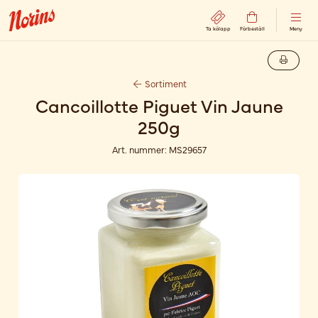
Ta kölapp
Förbeställ
Meny
Sortiment
Cancoillotte Piguet Vin Jaune
250g
Art. nummer:
MS29657