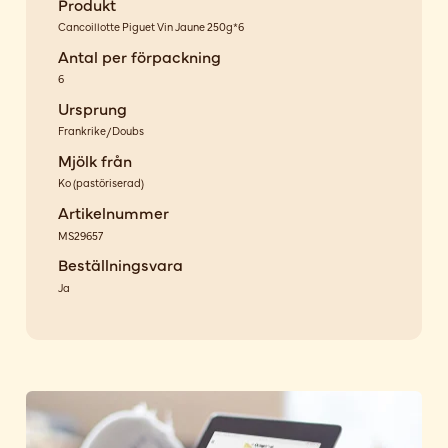
Produkt
Cancoillotte Piguet Vin Jaune 250g*6
Antal per förpackning
6
Ursprung
Frankrike/Doubs
Mjölk från
Ko
(
pastöriserad
)
Artikelnummer
MS29657
Beställningsvara
Ja