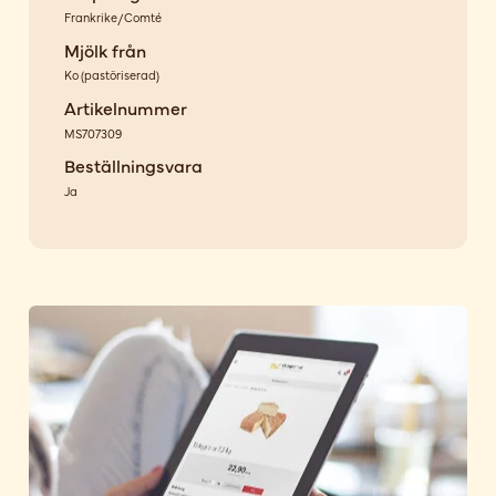
Frankrike/Comté
Mjölk från
Ko
(
pastöriserad
)
Artikelnummer
MS707309
Beställningsvara
Ja