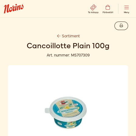
Ta kölapp
Förbeställ
Meny
Sortiment
Cancoillotte Plain 100g
Art. nummer:
MS707309