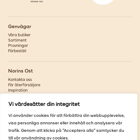
Genvägar
Våra butiker
Sortiment
Provningar
Förbeställ
Norins Ost
Kontakta oss
För återförsäljare
Inspiration
Om oss
Vi värdesätter din integritet
Följ oss
Vi använder cookies för att förbättra din webbupplevelse,
visa personliga annonser eller innehåll och analysera vår
Facebook
Instagram
trafik. Genom att klicka på "Acceptera alla" samtycker du
Pinterest
till vår användning av cookies.
Youtube