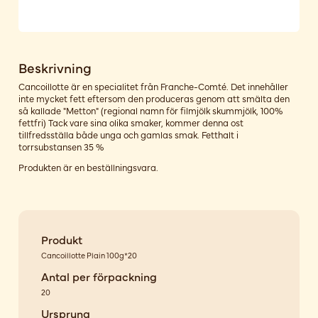
Beskrivning
Cancoillotte är en specialitet från Franche-Comté. Det innehåller
inte mycket fett eftersom den produceras genom att smälta den
så kallade "Metton" (regional namn för filmjölk skummjölk, 100%
fettfri) Tack vare sina olika smaker, kommer denna ost
tillfredsställa både unga och gamlas smak. Fetthalt i
torrsubstansen 35 %
Produkten är en beställningsvara.
Produkt
Cancoillotte Plain 100g*20
Antal per förpackning
20
Ursprung