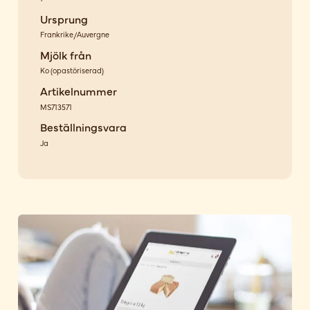
Ursprung
Frankrike/Auvergne
Mjölk från
Ko
(
opastöriserad
)
Artikelnummer
MS713571
Beställningsvara
Ja