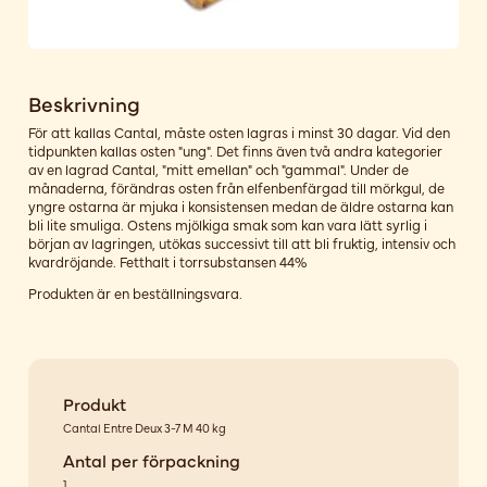
Beskrivning
För att kallas Cantal, måste osten lagras i minst 30 dagar. Vid den
tidpunkten kallas osten "ung". Det finns även två andra kategorier
av en lagrad Cantal, "mitt emellan" och "gammal". Under de
månaderna, förändras osten från elfenbenfärgad till mörkgul, de
yngre ostarna är mjuka i konsistensen medan de äldre ostarna kan
bli lite smuliga. Ostens mjölkiga smak som kan vara lätt syrlig i
början av lagringen, utökas successivt till att bli fruktig, intensiv och
kvardröjande. Fetthalt i torrsubstansen 44%
Produkten är en beställningsvara.
Produkt
Cantal Entre Deux 3-7 M 40 kg
Antal per förpackning
1