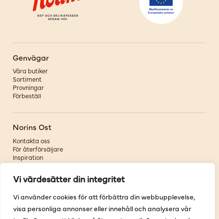
Genvägar
Våra butiker
Sortiment
Provningar
Förbeställ
Norins Ost
Kontakta oss
För återförsäljare
Inspiration
Om oss
Vi värdesätter din integritet
Följ oss
Vi använder cookies för att förbättra din webbupplevelse,
visa personliga annonser eller innehåll och analysera vår
Facebook
Instagram