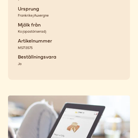
Ursprung
Frankrike/Auvergne
Mjölk från
Ko
(
opastöriserad
)
Artikelnummer
MS713575
Beställningsvara
Ja