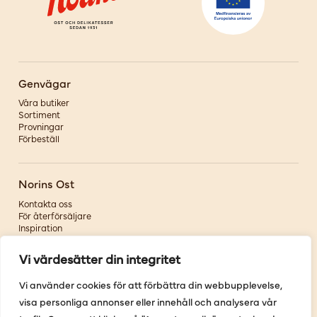
Genvägar
Våra butiker
Sortiment
Provningar
Förbeställ
Norins Ost
Kontakta oss
För återförsäljare
Inspiration
Om oss
Vi värdesätter din integritet
Följ oss
Vi använder cookies för att förbättra din webbupplevelse,
visa personliga annonser eller innehåll och analysera vår
Facebook
Instagram