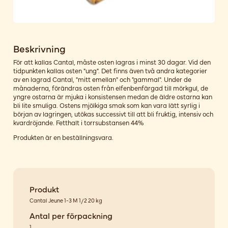
Beskrivning
För att kallas Cantal, måste osten lagras i minst 30 dagar. Vid den
tidpunkten kallas osten "ung". Det finns även två andra kategorier
av en lagrad Cantal, "mitt emellan" och "gammal". Under de
månaderna, förändras osten från elfenbenfärgad till mörkgul, de
yngre ostarna är mjuka i konsistensen medan de äldre ostarna kan
bli lite smuliga. Ostens mjölkiga smak som kan vara lätt syrlig i
början av lagringen, utökas successivt till att bli fruktig, intensiv och
kvardröjande. Fetthalt i torrsubstansen 44%
Produkten är en beställningsvara.
Produkt
Cantal Jeune 1-3 M 1/2 20 kg
Antal per förpackning
1