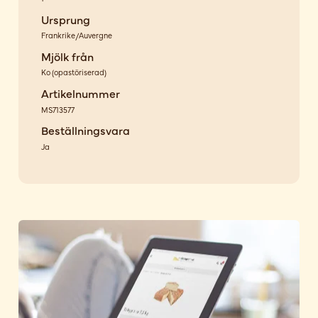
Ursprung
Frankrike/Auvergne
Mjölk från
Ko
(
opastöriserad
)
Artikelnummer
MS713577
Beställningsvara
Ja