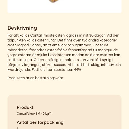
Beskrivning
För att kallas Cantal, måste osten lagras i minst 30 dagar. Vid den
tidpunkten kallas osten "ung". Det finns även två andra kategorier
av en lagrad Cantal, "mitt emellan" och "gammal". Under de
månaderna, förändras osten från elfenbenfärgad till mörkgul, de
yngre ostarna är mjuka i konsistensen medan de äldre ostarna kan
bli lite smuliga. Ostens mjölkiga smak som kan vara lätt syrlig i
början av lagringen, utökas successivt till att bli fruktig, intensiv och
kvardröjande. Fetthalt i torrsubstansen 44%
Produkten är en beställningsvara.
Produkt
Cantal Vieux 8M 40 kg*1
Antal per förpackning
1