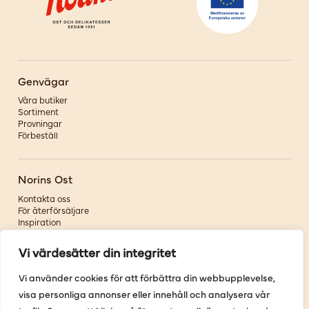
Genvägar
Våra butiker
Sortiment
Provningar
Förbeställ
Norins Ost
Kontakta oss
För återförsäljare
Inspiration
Om oss
Vi värdesätter din integritet
Följ oss
Vi använder cookies för att förbättra din webbupplevelse,
visa personliga annonser eller innehåll och analysera vår
Facebook
Instagram