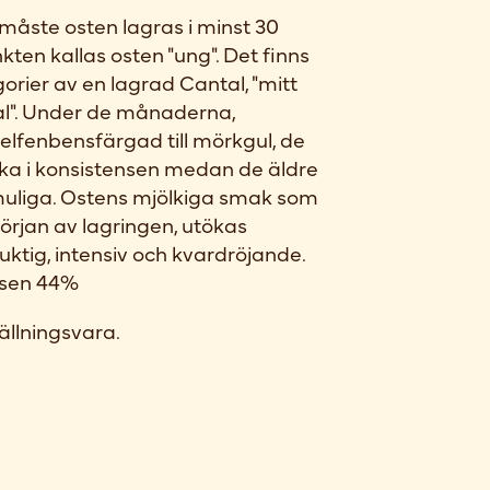
, måste osten lagras i minst 30
kten kallas osten "ung". Det finns
rier av en lagrad Cantal, "mitt
l". Under de månaderna,
elfenbensfärgad till mörkgul, de
ka i konsistensen medan de äldre
smuliga. Ostens mjölkiga smak som
 början av lagringen, utökas
 fruktig, intensiv och kvardröjande.
ansen 44%
ällningsvara.