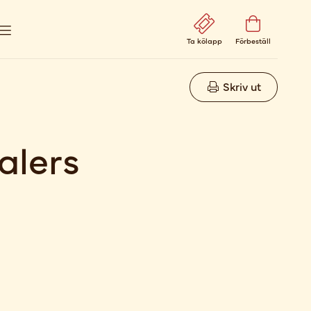
Ta kölapp
Förbeställ
Skriv ut
alers