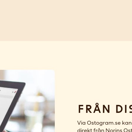
Från di
Via Ostogram.se kan 
direkt från Norins Ost