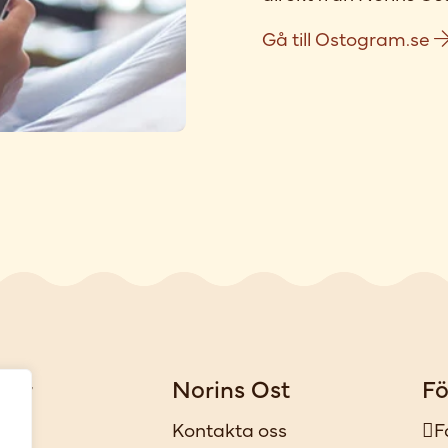
Gå till Ostogram.se
gar
Norins Ost
Fö
iker
Kontakta oss
F