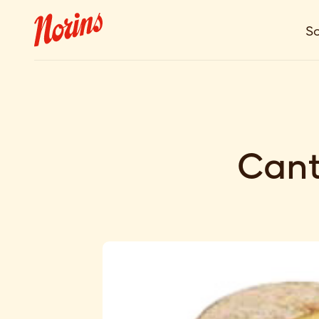
So
Cant