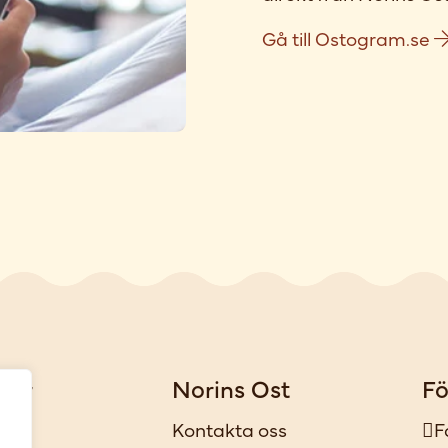
Gå till Ostogram.se
gar
Norins Ost
Fö
iker
Kontakta oss
F