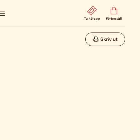
Ta kölapp
Förbeställ
Skriv ut