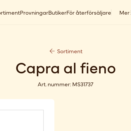
rtiment
Provningar
Butiker
För återförsäljare
Mer
Sortiment
Capra al fieno
Art. nummer:
MS31737