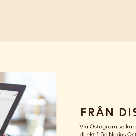
Från di
Via Ostogram.se kan 
direkt från Norins Ost