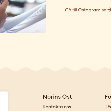
Gå till Ostogram.se
gar
Norins Ost
Fö
iker
Kontakta oss
F