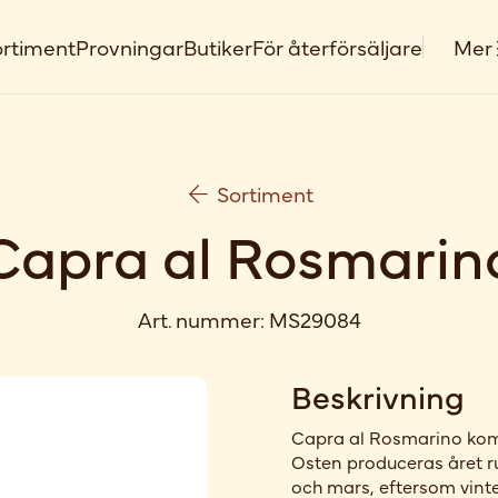
rtiment
Provningar
Butiker
För återförsäljare
Mer
Sortiment
Capra al Rosmarin
Art. nummer:
MS29084
Beskrivning
Capra al Rosmarino komm
Osten produceras året 
och mars, eftersom vinte