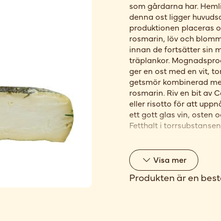
som gårdarna har. Heml
denna ost ligger huvuds
produktionen placeras o
rosmarin, löv och blomm
innan de fortsätter sin 
träplankor. Mognadsproc
ger en ost med en vit, t
getsmör kombinerad med
rosmarin. Riv en bit av 
eller risotto för att uppn
ett gott glas vin, osten 
Fetthalt i torrsubstanse
Visa
mer
Produkten är en best