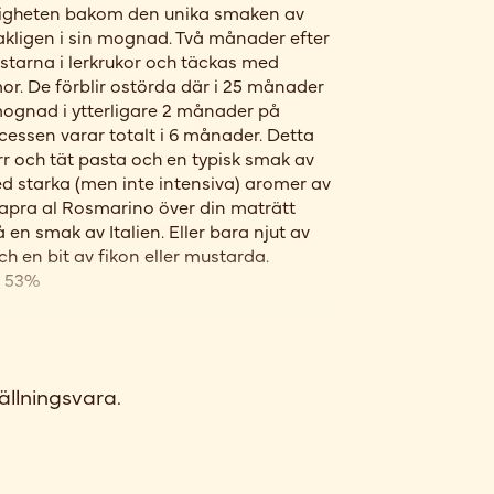
igheten bakom den unika smaken av
akligen i sin mognad. Två månader efter
starna i lerkrukor och täckas med
or. De förblir ostörda där i 25 månader
mognad i ytterligare 2 månader på
essen varar totalt i 6 månader. Detta
orr och tät pasta och en typisk smak av
 starka (men inte intensiva) aromer av
Capra al Rosmarino över din maträtt
å en smak av Italien. Eller bara njut av
och en bit av fikon eller mustarda.
n 53%
ällningsvara.