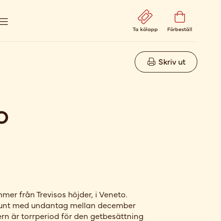
Ta kölapp
Förbeställ
Skriv ut
o
er från Trevisos höjder, i Veneto.
runt med undantag mellan december
rn är torrperiod för den getbesättning