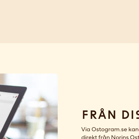
Från di
Via Ostogram.se kan 
direkt från Norins Ost