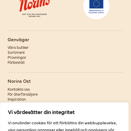
Genvägar
Våra butiker
Sortiment
Provningar
Förbeställ
Norins Ost
Kontakta oss
För återförsäljare
Inspiration
Om oss
Vi värdesätter din integritet
Följ oss
Vi använder cookies för att förbättra din webbupplevelse,
visa personliga annonser eller innehåll och analysera vår
Facebook