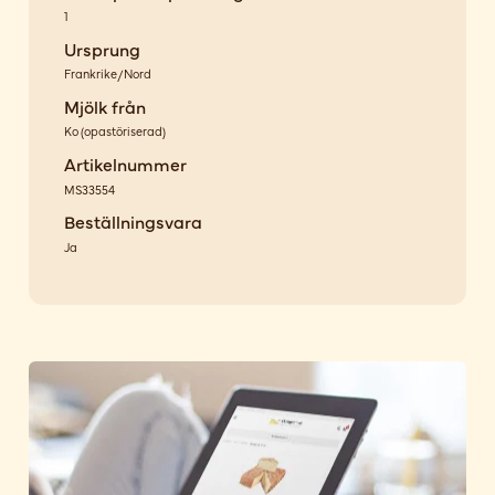
1
Ursprung
Frankrike/Nord
Mjölk från
Ko
(
opastöriserad
)
Artikelnummer
MS33554
Beställningsvara
Ja