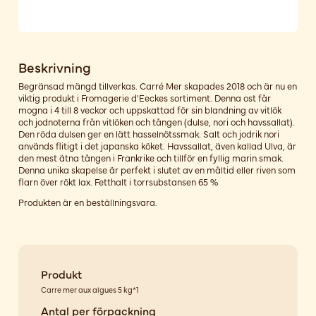
Beskrivning
Begränsad mängd tillverkas. Carré Mer skapades 2018 och är nu en
viktig produkt i Fromagerie d'Eeckes sortiment. Denna ost får
mogna i 4 till 8 veckor och uppskattad för sin blandning av vitlök
och jodnoterna från vitlöken och tången (dulse, nori och havssallat).
Den röda dulsen ger en lätt hasselnötssmak. Salt och jodrik nori
används flitigt i det japanska köket. Havssallat, även kallad Ulva, är
den mest ätna tången i Frankrike och tillför en fyllig marin smak.
Denna unika skapelse är perfekt i slutet av en måltid eller riven som
flarn över rökt lax. Fetthalt i torrsubstansen 65 %
Produkten är en beställningsvara.
Produkt
Carre mer aux algues 5 kg*1
Antal per förpackning