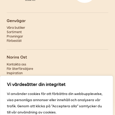
Genvägar
Våra butiker
Sortiment
Provningar
Förbeställ
Norins Ost
Kontakta oss
För återförsäljare
Inspiration
Om oss
Vi värdesätter din integritet
Följ oss
Vi använder cookies för att förbättra din webbupplevelse,
visa personliga annonser eller innehåll och analysera vår
Facebook
Instagram
trafik. Genom att klicka på "Acceptera alla" samtycker du
Pinterest
till vår användning av cookies.
Youtube