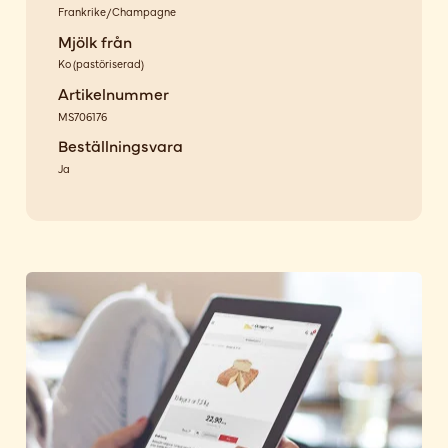
Frankrike/Champagne
Mjölk från
Ko
(
pastöriserad
)
Artikelnummer
MS706176
Beställningsvara
Ja