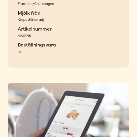
Frankrike/Champagne
Mjölk från
Ko
(
pastöriserad
)
Artikelnummer
MS17995
Beställningsvara
Ja