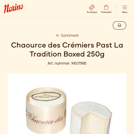
Ta kölapp
Förbeställ
Meny
Sortiment
Chaource des Crémiers Past La
Tradition Boxed 250g
Art. nummer:
MS17995