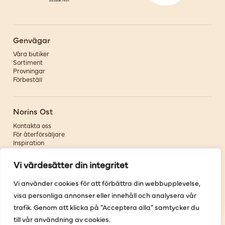
Genvägar
Våra butiker
Sortiment
Provningar
Förbeställ
Norins Ost
Kontakta oss
För återförsäljare
Inspiration
Om oss
Vi värdesätter din integritet
Följ oss
Vi använder cookies för att förbättra din webbupplevelse,
visa personliga annonser eller innehåll och analysera vår
Facebook
Instagram
trafik. Genom att klicka på "Acceptera alla" samtycker du
Pinterest
till vår användning av cookies.
Youtube