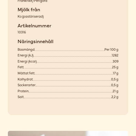
Frankrike/Périgord
Mjölk från
Ko
(
pastöriserad
)
Artikelnummer
10316
Näringsinnehåll
Basmängd
Per 100 g
Energi (kJ)
1282
Energi (kcal)
309
Fett
25 g
Mättat fett
17 g
Kolhydrat
0,5 g
Sockerarter
0,5 g
Protein
21 g
Salt
2,2 g