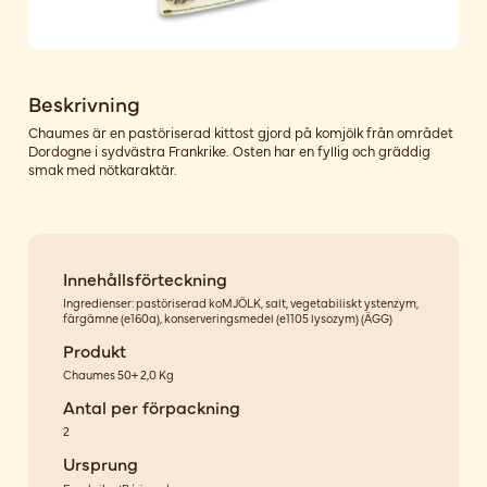
Beskrivning
Chaumes är en pastöriserad kittost gjord på komjölk från området
Dordogne i sydvästra Frankrike. Osten har en fyllig och gräddig
smak med nötkaraktär.
Innehållsförteckning
Ingredienser: pastöriserad koMJÖLK, salt, vegetabiliskt ystenzym,
färgämne (e160a), konserveringsmedel (e1105 lysozym) (ÄGG)
Produkt
Chaumes 50+ 2,0 Kg
Antal per förpackning
2
Ursprung