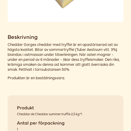
Beskrivning
Cheddar Gorges cheddar med tryffel är en opastöriserad ost av
högsta kvalitet. Bitar av sommartryffel (Tuber Aestivum vitt. 3%)
blandas i ostmassan under tillverkningen. När osten mognar -
under en period av 6 månader - ökar dess tryffelsmaker. Den rika,
krämiga smaken av denna ost kommer att glatt överraska din
smak. Fetthalt i torrsubstansen 50%
Produkten är en beställningsvara.
Produkt
Cheddar de Cheddar summer truffle 2,5 kg*1
Antal per förpackning
1