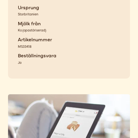
Ursprung
Storbritanien
Mjölk från
Ko
(
opastöriserad
)
Artikelnummer
MS33418
Beställningsvara
Ja