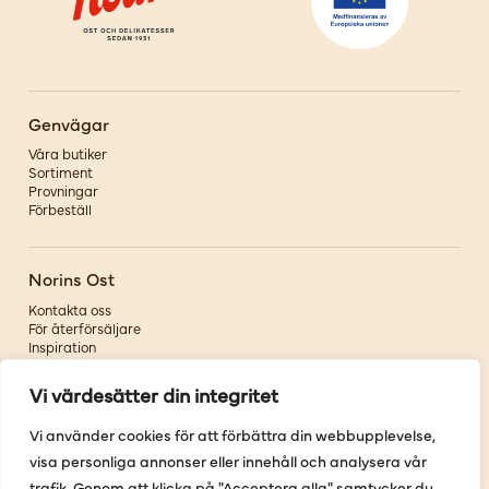
Genvägar
Våra butiker
Sortiment
Provningar
Förbeställ
Norins Ost
Kontakta oss
För återförsäljare
Inspiration
Om oss
Vi värdesätter din integritet
Följ oss
Vi använder cookies för att förbättra din webbupplevelse,
visa personliga annonser eller innehåll och analysera vår
Facebook
Instagram
trafik. Genom att klicka på "Acceptera alla" samtycker du