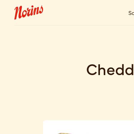
So
Chedda