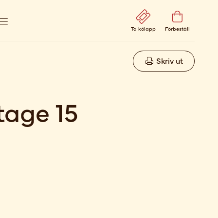
Ta kölapp
Förbeställ
Skriv ut
tage 15