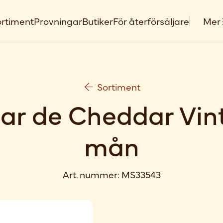
rtiment
Provningar
Butiker
För återförsäljare
Mer
Sortiment
r de Cheddar Vin
mån
Art. nummer:
MS33543