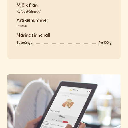
Mjölk från
Ko
(
pastöriserad
)
Artikelnummer
1064141
Näringsinnehåll
Basmängd
Per 100 g