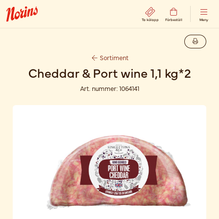
Ta kölapp
Förbeställ
Meny
Sortiment
Cheddar & Port wine 1,1 kg*2
Art. nummer:
1064141