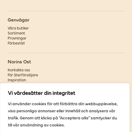
Genvägar
Våra butiker
Sortiment
Provningar
Förbeställ
Norins Ost
Kontakta oss
För återförsäljare
Inspiration
Om oss
Vi värdesätter din integritet
Följ oss
Vi använder cookies för att förbättra din webbupplevelse,
visa personliga annonser eller innehåll och analysera vår
Facebook
Instagram
trafik. Genom att klicka på "Acceptera alla" samtycker du
Pinterest
till vår användning av cookies.
Youtube