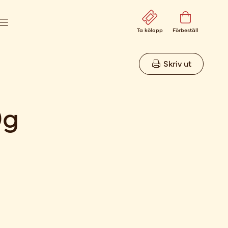
Ta kölapp
Förbeställ
Skriv ut
0g