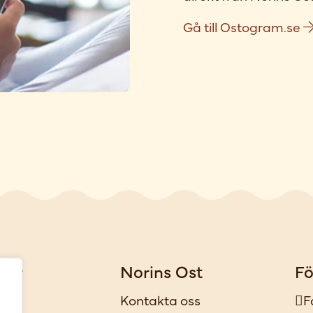
Gå till Ostogram.se
gar
Norins Ost
Fö
iker
Kontakta oss
F