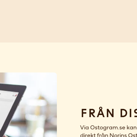
Från di
Via Ostogram.se kan 
direkt från Norins Ost