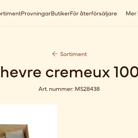
rtiment
Provningar
Butiker
För återförsäljare
Mer
Sortiment
hevre cremeux 10
Art. nummer:
MS28438