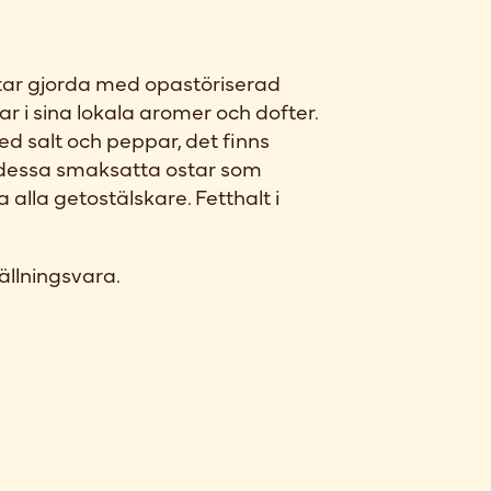
tar gjorda med opastöriserad
r i sina lokala aromer och dofter.
med salt och peppar, det finns
dessa smaksatta ostar som
 alla getostälskare. Fetthalt i
ällningsvara.