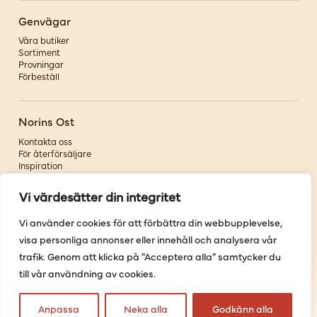
Genvägar
Våra butiker
Sortiment
Provningar
Förbeställ
Norins Ost
Kontakta oss
För återförsäljare
Inspiration
Om oss
Vi värdesätter din integritet
Följ oss
Vi använder cookies för att förbättra din webbupplevelse,
visa personliga annonser eller innehåll och analysera vår
Facebook
Instagram
trafik. Genom att klicka på "Acceptera alla" samtycker du
Pinterest
till vår användning av cookies.
Youtube
Anpassa
Neka alla
Godkänn alla