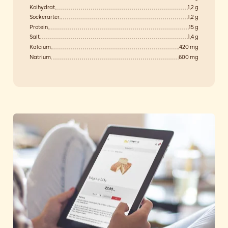
Kolhydrat
1,2 g
Sockerarter
1,2 g
Protein
15 g
Salt
1,4 g
Kalcium
420 mg
Natrium
600 mg