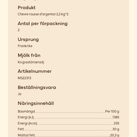
Produkt
Chevre rousse d'argental 2,2 kg*2
Antal per förpackning
2
Ursprung
Frankrike
Mjölk från
Ko
(
pastöriserad
)
Artikelnummer
MS22313
Beställningsvara
Ja
Näringsinnehåll
Basmängd
Per 100 g
Energi (kJ)
1385
Energi (kcal)
335
Fett
30 g
Mättat fett
20,3 g