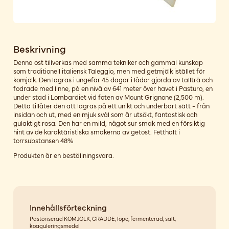
Beskrivning
Denna ost tillverkas med samma tekniker och gammal kunskap
som traditionell italiensk Taleggio, men med getmjölk istället för
komjölk. Den lagras i ungefär 45 dagar i lådor gjorda av tallträ och
fodrade med linne, på en nivå av 641 meter över havet i Pasturo, en
under stad i Lombardiet vid foten av Mount Grignone (2,500 m).
Detta tillåter den att lagras på ett unikt och underbart sätt - från
insidan och ut, med en mjuk svål som är utsökt, fantastisk och
gulaktigt rosa. Den har en mild, något sur smak med en försiktig
hint av de karaktäristiska smakerna av getost. Fetthalt i
torrsubstansen 48%
Produkten är en beställningsvara.
Innehållsförteckning
Pastöriserad KOMJÖLK, GRÄDDE, löpe, fermenterad, salt,
koaguleringsmedel