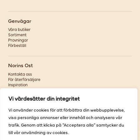
Genvägar
Våra butiker
Sortiment
Provningar
Förbeställ
Norins Ost
Kontakta oss
För återförsäljare
Inspiration
Om oss
Vi värdesätter din integritet
Följ oss
Vi använder cookies för att förbättra din webbupplevelse,
visa personliga annonser eller innehåll och analysera vår
Facebook
Instagram
trafik. Genom att klicka på "Acceptera alla" samtycker du
Pinterest
till vår användning av cookies.
Youtube