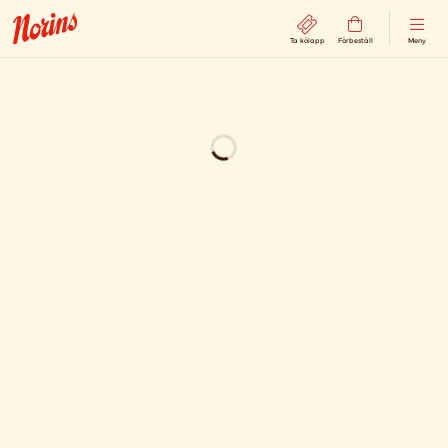
Ta kölapp
Förbeställ
Meny