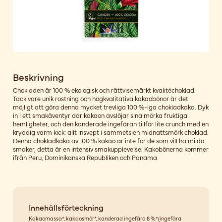
Beskrivning
Chokladen är 100 % ekologisk och rättvisemärkt kvalitéchoklad.
Tack vare unik rostning och högkvalitativa kakaobönor är det
möjligt att göra denna mycket trevliga 100 %-iga chokladkaka. Dyk
in i ett smakäventyr där kakaon avslöjar sina mörka fruktiga
hemligheter, och den kanderade ingefäran tillför lite crunch med en
kryddig varm kick: allt insvept i sammetslen midnattsmörk choklad.
Denna chokladkaka av 100 % kakao är inte för de som vill ha milda
smaker, detta är en intensiv smakupplevelse. Kakobönerna kommer
ifrån Peru, Dominikanska Republiken och Panama
Innehållsförteckning
Kakaomassa*, kakaosmör*, kanderad ingefära 8 %*(ingefära