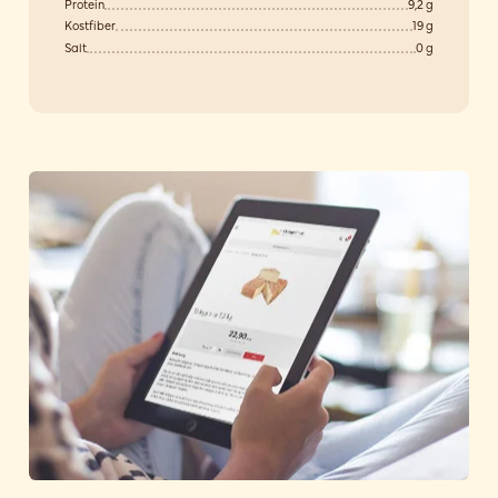
Protein
9,2 g
Kostfiber
19 g
Salt
0 g