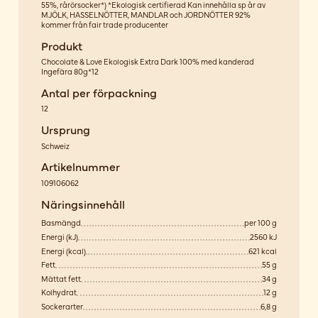
55%, rårörsocker*) *Ekologisk certifierad Kan innehålla sp år av
MJÖLK, HASSELNÖTTER, MANDLAR och JORDNÖTTER 92%
kommer från fair trade producenter
Produkt
Chocolate & Love Ekologisk Extra Dark 100% med kanderad
Ingefära 80g*12
Antal per förpackning
12
Ursprung
Schweiz
Artikelnummer
109106062
Näringsinnehåll
Basmängd
per 100 g
Energi (kJ)
2560 kJ
Energi (kcal)
621 kcal
Fett
55 g
Mättat fett
34 g
Kolhydrat
12 g
Sockerarter
6,8 g