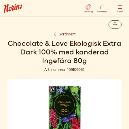
Ta kölapp
Förbeställ
Meny
Sortiment
Chocolate & Love Ekologisk Extra
Dark 100% med kanderad
Ingefära 80g
Art. nummer:
109106062