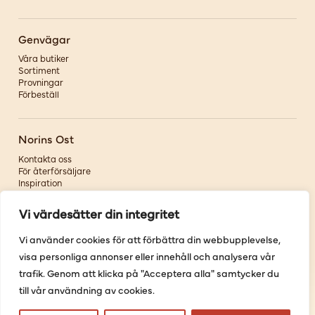
Genvägar
Våra butiker
Sortiment
Provningar
Förbeställ
Norins Ost
Kontakta oss
För återförsäljare
Inspiration
Om oss
Vi värdesätter din integritet
Följ oss
Vi använder cookies för att förbättra din webbupplevelse,
visa personliga annonser eller innehåll och analysera vår
Facebook
Instagram
trafik. Genom att klicka på "Acceptera alla" samtycker du
Pinterest
till vår användning av cookies.
Youtube