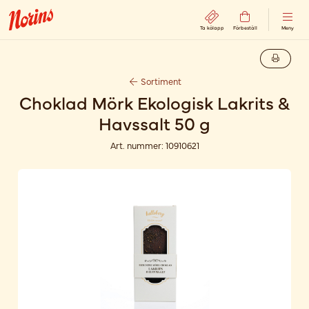
Ta kölapp
Förbeställ
Meny
Sortiment
Choklad Mörk Ekologisk Lakrits &
Havssalt 50 g
Art. nummer:
10910621