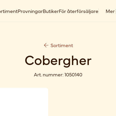
rtiment
Provningar
Butiker
För återförsäljare
Mer
Sortiment
Cobergher
Art. nummer:
1050140