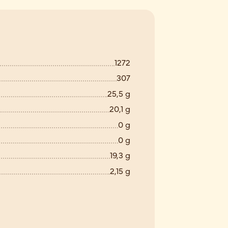
1272
307
25,5 g
20,1 g
0 g
0 g
19,3 g
2,15 g