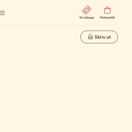
Ta kölapp
Förbeställ
Skriv ut